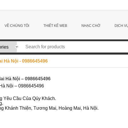
VỀ CHÚNG TÔI
THIẾT KẾ WEB
NHẠC CHỜ
DỊCH V
Mai Hà Nội - 0986645496
Mai Hà Nội – 0986645496
i Hà Nội – 0986645496
ng Yêu Cầu Của Qúy Khách.
g.
g Khánh Thiện, Tương Mai, Hoàng Mai, Hà Nội.