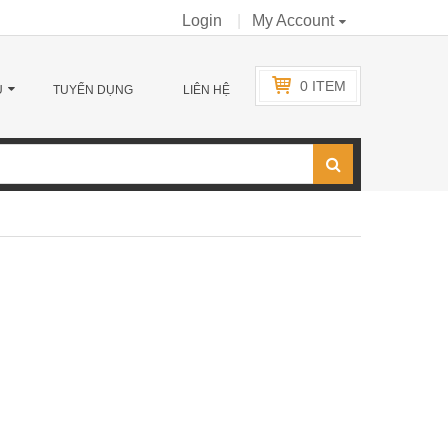
Login
My Account
0
ITEM
Ụ
TUYỂN DỤNG
LIÊN HỆ