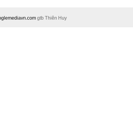
ooglemediavn.com
gtb
Thiên Huy