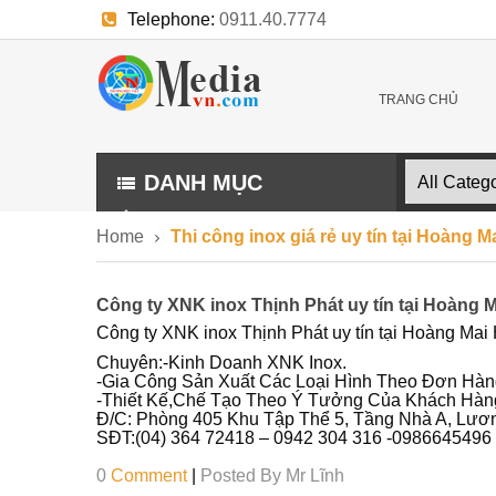
Telephone:
0911.40.7774
E-mail:
trangthuonghieu.kythuat@gmail.com
TRANG CHỦ
DANH MỤC
Home
Thi công inox giá rẻ uy tín tại Hoàng 
Công ty XNK inox Thịnh Phát uy tín tại Hoàng 
Công ty XNK inox Thịnh Phát uy tín tại Hoàng Ma
Chuyên:-Kinh Doanh XNK Inox.
-Gia Công Sản Xuất Các Loại Hình Theo Đơn Hà
-Thiết Kế,Chế Tạo Theo Ý Tưởng Của Khách Hàn
Đ/C: Phòng 405 Khu Tập Thể 5, Tầng Nhà A, Lươn
SĐT:(04) 364 72418 – 0942 304 316 -0986645496
0
Comment
|
Posted By
Mr Lĩnh