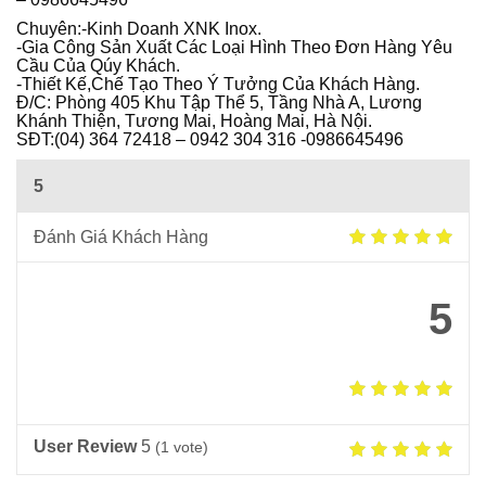
Ô
Chuyên:-Kinh Doanh XNK Inox.
I
-Gia Công Sản Xuất Các Loại Hình Theo Đơn Hàng Yêu
Cầu Của Qúy Khách.
-Thiết Kế,Chế Tạo Theo Ý Tưởng Của Khách Hàng.
Đ/C: Phòng 405 Khu Tập Thể 5, Tầng Nhà A, Lương
Khánh Thiện, Tương Mai, Hoàng Mai, Hà Nội.
SĐT:(04) 364 72418 – 0942 304 316 -0986645496
5
Đánh Giá Khách Hàng
5
User Review
5
(
1
vote)