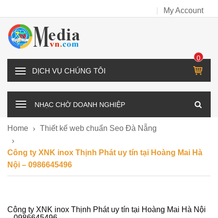
My Account
0
IT
D
E
Ị
M
C
NHẠC CHỜ DOANH NGHIỆP
H
V
Home
Thiết kế web chuẩn Seo Đà Nẵng
Ụ
C
Công ty XNK inox Thịnh Phát uy tín tại Hoàng Mai Hà
H
Nội – 0986645496
Ú
N
G
T
Công ty XNK inox Thịnh Phát uy tín tại Hoàng Mai Hà Nội
– 0986645496