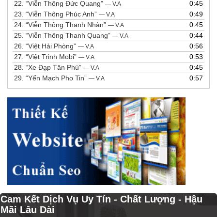
22.
“Viễn Thông Đức Quang”
0:45
— V.A
23.
“Viễn Thông Phúc Anh”
0:49
— V.A
24.
“Viễn Thông Thanh Nhàn”
0:45
— V.A
25.
“Viễn Thông Thanh Quang”
0:44
— V.A
26.
“Việt Hải Phòng”
0:56
— V.A
27.
“Việt Trinh Mobi”
0:53
— V.A
28.
“Xe Đạp Tân Phú”
0:45
— V.A
29.
“Yến Mạch Pho Tin”
0:57
— V.A
Cam Kết Dịch Vụ Uy Tín - Chất Lượng - Hậu
Mãi Lâu Dài