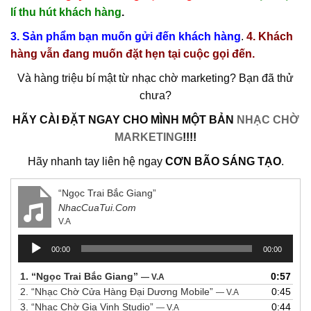
lí thu hút khách hàng
.
3. Sản phẩm bạn muốn gửi đến khách hàng
.
4. Khách
hàng vẫn đang muốn đặt hẹn tại cuộc gọi đến.
Và hàng triệu bí mật từ nhạc chờ marketing? Bạn đã thử
chưa?
HÃY CÀI ĐẶT NGAY CHO MÌNH MỘT BẢN
NHẠC CHỜ
MARKETING
!!!!
Hãy nhanh tay liên hệ ngay
CƠN BÃO SÁNG TẠO
.
“Ngọc Trai Bắc Giang”
NhacCuaTui.Com
V.A
Trình
00:00
00:00
chơi
Audio
1.
“Ngọc Trai Bắc Giang”
0:57
— V.A
2.
“Nhạc Chờ Cửa Hàng Đại Dương Mobile”
0:45
— V.A
3.
“Nhạc Chờ Gia Vinh Studio”
0:44
— V.A