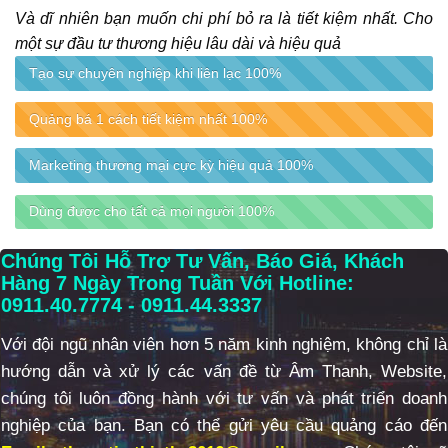
Và dĩ nhiên bạn muốn chi phí bỏ ra là tiết kiệm nhất. Cho
một sự đầu tư thương hiệu lâu dài và hiệu quả
Tạo sự chuyên nghiệp khi liên lạc
100%
Quảng bá 1 cách tiết kiệm nhất
100%
Marketing thương mại cực kỳ hiệu quả
100%
Dùng được cho tất cả mọi người
100%
Chúng Tôi Hỗ Trợ Tư Vấn, Báo Giá, Khách
Hàng 7 Ngày Trong Tuần Với Hotline:
0911.40.7774 - 0911.44.3337
Với đội ngũ nhân viên hơn 5 năm kinh nghiệm, không chỉ là
hướng dẫn và xử lý các vấn đề từ Âm Thanh, Website,
chúng tôi luôn đồng hành với tư vấn và phát triển doanh
nghiệp của bạn.
Bạn có thể gửi yêu cầu quảng cáo đến