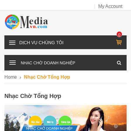
My Account
0
IT
D
E
Ị
M
C
NHẠC CHỜ DOANH NGHIỆP
H
V
Home
Nhạc Chờ Tổng Hợp
Ụ
C
Nhạc Chờ Tổng Hợp
H
Ú
N
G
T