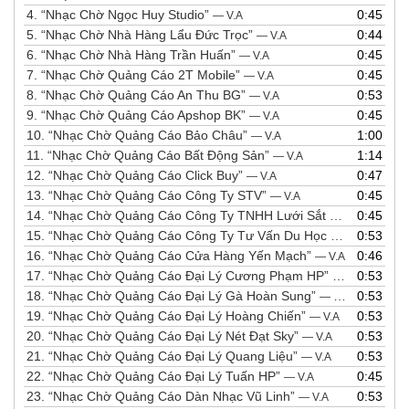
4.
“Nhạc Chờ Ngọc Huy Studio”
0:45
— V.A
5.
“Nhạc Chờ Nhà Hàng Lẩu Đức Trọc”
0:44
— V.A
6.
“Nhạc Chờ Nhà Hàng Trần Huấn”
0:45
— V.A
7.
“Nhạc Chờ Quảng Cáo 2T Mobile”
0:45
— V.A
8.
“Nhạc Chờ Quảng Cáo An Thu BG”
0:53
— V.A
9.
“Nhạc Chờ Quảng Cáo Apshop BK”
0:45
— V.A
10.
“Nhạc Chờ Quảng Cáo Bảo Châu”
1:00
— V.A
11.
“Nhạc Chờ Quảng Cáo Bất Động Sản”
1:14
— V.A
12.
“Nhạc Chờ Quảng Cáo Click Buy”
0:47
— V.A
13.
“Nhạc Chờ Quảng Cáo Công Ty STV”
0:45
— V.A
14.
“Nhạc Chờ Quảng Cáo Công Ty TNHH Lưới Sắt Thiên Hà”
0:45
— V
15.
“Nhạc Chờ Quảng Cáo Công Ty Tư Vấn Du Học Quốc Tế Đỗ Hoàng”
0:53
16.
“Nhạc Chờ Quảng Cáo Cửa Hàng Yến Mạch”
0:46
— V.A
17.
“Nhạc Chờ Quảng Cáo Đại Lý Cương Phạm HP”
0:53
— V.A
18.
“Nhạc Chờ Quảng Cáo Đại Lý Gà Hoàn Sung”
0:53
— V.A
19.
“Nhạc Chờ Quảng Cáo Đại Lý Hoàng Chiến”
0:53
— V.A
20.
“Nhạc Chờ Quảng Cáo Đại Lý Nét Đạt Sky”
0:53
— V.A
21.
“Nhạc Chờ Quảng Cáo Đại Lý Quang Liệu”
0:53
— V.A
22.
“Nhạc Chờ Quảng Cáo Đại Lý Tuấn HP”
0:45
— V.A
23.
“Nhạc Chờ Quảng Cáo Dàn Nhạc Vũ Linh”
0:53
— V.A