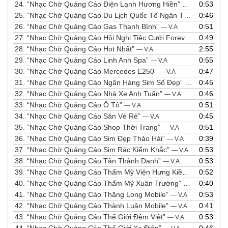
24.
“Nhạc Chờ Quảng Cáo Điện Lạnh Hương Hiền”
0:53
— V.A
25.
“Nhạc Chờ Quảng Cáo Du Lịch Quốc Tế Ngân Tùng”
0:46
— V.A
26.
“Nhạc Chờ Quảng Cáo Gas Thanh Bình”
0:51
— V.A
27.
“Nhạc Chờ Quảng Cáo Hội Nghị Tiệc Cưới ForeverMark”
0:49
— V.
28.
“Nhạc Chờ Quảng Cáo Hot Nhất”
2:55
— V.A
29.
“Nhạc Chờ Quảng Cáo Linh Anh Spa”
0:55
— V.A
30.
“Nhạc Chờ Quảng Cáo Mercedes E250”
0:47
— V.A
31.
“Nhạc Chờ Quảng Cáo Ngân Hàng Sim Số Đẹp”
0:45
— V.A
32.
“Nhạc Chờ Quảng Cáo Nhà Xe Anh Tuấn”
0:46
— V.A
33.
“Nhạc Chờ Quảng Cáo Ô Tô”
0:51
— V.A
34.
“Nhạc Chờ Quảng Cáo Săn Vé Rẻ”
0:45
— V.A
35.
“Nhạc Chờ Quảng Cáo Shop Thời Trang”
0:51
— V.A
36.
“Nhạc Chờ Quảng Cáo Sim Đẹp Thảo Hải”
0:39
— V.A
37.
“Nhạc Chờ Quảng Cáo Sim Rác Kiểm Khắc”
0:53
— V.A
38.
“Nhạc Chờ Quảng Cáo Tân Thành Danh”
0:53
— V.A
39.
“Nhạc Chờ Quảng Cáo Thẩm Mỹ Viện Hưng Kiều Phương”
0:52
— 
40.
“Nhạc Chờ Quảng Cáo Thẩm Mỹ Xuân Trường”
0:40
— V.A
41.
“Nhạc Chờ Quảng Cáo Thăng Long Mobile”
0:53
— V.A
42.
“Nhạc Chờ Quảng Cáo Thành Luân Mobile”
0:41
— V.A
43.
“Nhạc Chờ Quảng Cáo Thế Giới Đệm Việt”
0:53
— V.A
44.
“Nhạc Chờ Quảng Cáo Thế Giới Xe Điện”
0:46