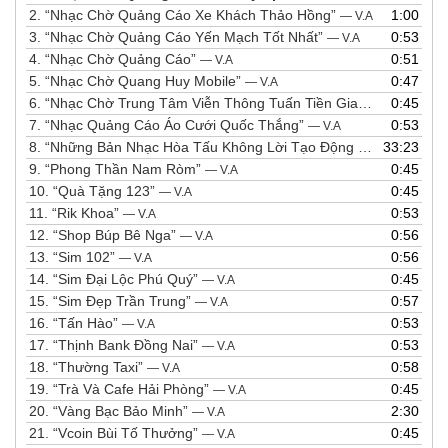
2.
“Nhạc Chờ Quảng Cáo Xe Khách Thảo Hồng”
1:00
— V.A
3.
“Nhạc Chờ Quảng Cáo Yến Mạch Tốt Nhất”
0:53
— V.A
4.
“Nhạc Chờ Quảng Cáo”
0:51
— V.A
5.
“Nhạc Chờ Quang Huy Mobile”
0:47
— V.A
6.
“Nhạc Chờ Trung Tâm Viễn Thông Tuấn Tiền Giang”
0:45
— V.A
7.
“Nhạc Quảng Cáo Áo Cưới Quốc Thắng”
0:53
— V.A
8.
“Những Bản Nhạc Hòa Tấu Không Lời Tạo Động Lực Hay Nhất”
33:23
9.
“Phong Thần Nam Ròm”
0:45
— V.A
10.
“Quà Tặng 123”
0:45
— V.A
11.
“Rik Khoa”
0:53
— V.A
12.
“Shop Búp Bê Nga”
0:56
— V.A
13.
“Sim 102”
0:56
— V.A
14.
“Sim Đại Lộc Phú Quý”
0:45
— V.A
15.
“Sim Đẹp Trần Trung”
0:57
— V.A
16.
“Tấn Hào”
0:53
— V.A
17.
“Thịnh Bank Đồng Nai”
0:53
— V.A
18.
“Thường Taxi”
0:58
— V.A
19.
“Trà Và Cafe Hải Phòng”
0:45
— V.A
20.
“Vàng Bạc Bảo Minh”
2:30
— V.A
21.
“Vcoin Bùi Tố Thưởng”
0:45
— V.A