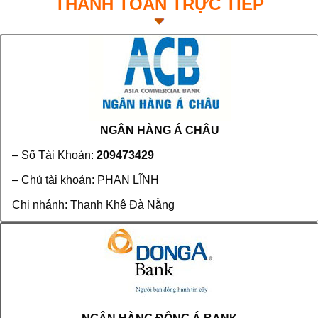
THANH TOÁN TRỰC TIẾP
NGÂN HÀNG Á CHÂU
– Số Tài Khoản:
209473429
– Chủ tài khoản: PHAN LĨNH
Chi nhánh: Thanh Khê Đà Nẵng