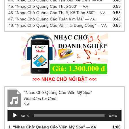
— V.A
45.
“Nhạc Chờ Quảng Cáo Thuế 360”
0:53
— V.A
46.
“Nhạc Chờ Quảng Cáo Thuế, Kế Toán 360”
0:53
— V.A
47.
“Nhạc Chờ Quảng Cáo Tuấn Kim Mã”
0:45
— V.A
48.
“Nhạc Chờ Quảng Cáo Vận Tải Dung Công”
0:53
— V.A
>>> NHẠC CHỜ NỔI BẬT <<<
“Nhạc Chờ Quảng Cáo Viên Mỹ Spa”
NhacCuaTui.Com
V.A
Trình
00:00
00:00
chơi
Audio
1.
“Nhạc Chờ Quảng Cáo Viên Mỹ Spa”
1:00
— V.A