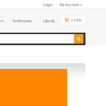
Login
My Account
0
ITEM
Ụ
TUYỂN DỤNG
LIÊN HỆ