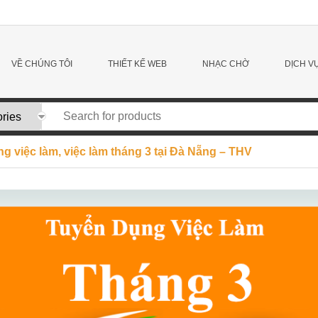
VỀ CHÚNG TÔI
THIẾT KẾ WEB
NHẠC CHỜ
DỊCH V
g việc làm, việc làm tháng 3 tại Đà Nẵng – THV