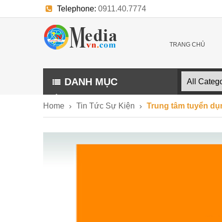
Telephone:
0911.40.7774
E-mail:
trangthuonghieu.kythuat@gmail.com
TRANG CHỦ
DANH MỤC
Home
Tin Tức Sự Kiện
Trung tâm tuyển dụn