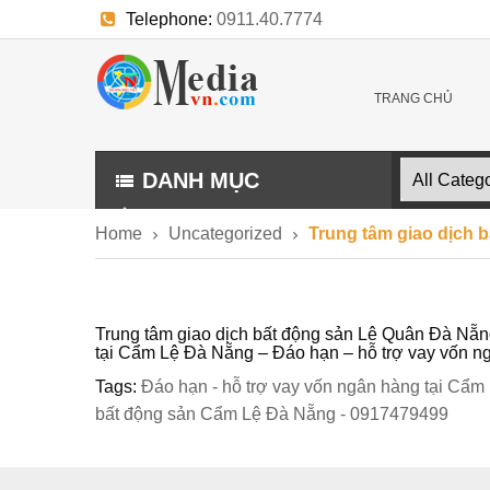
Telephone:
0911.40.7774
E-mail:
trangthuonghieu.kythuat@gmail.com
TRANG CHỦ
DANH MỤC
Home
Uncategorized
Trung tâm giao dịch 
Trung tâm giao dịch bất động sản Lê Quân Đà Nẵn
tại Cẩm Lệ Đà Nẵng – Đáo hạn – hỗ trợ vay vốn 
Tags:
Đáo hạn - hỗ trợ vay vốn ngân hàng tại Cẩ
bất động sản Cẩm Lệ Đà Nẵng - 0917479499