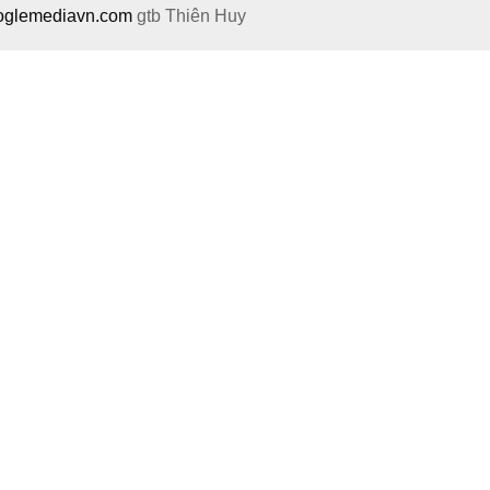
ooglemediavn.com
gtb
Thiên Huy