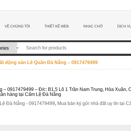
VỀ CHÚNG TÔI
THIẾT KẾ WEB
NHẠC CHỜ
DỊCH V
bất động sản Lê Quân Đà Nẵng – 0917479499
g – 0917479499 – Đ/c: B1.5 Lô 1 Trần Nam Trung, Hòa Xuân, C
ngân hàng tại Cẩm Lệ Đà Nẵng
m Lệ Đà Nẵng - 0917479499
,
Mua bán ký gửi nhà đất uy tín tại