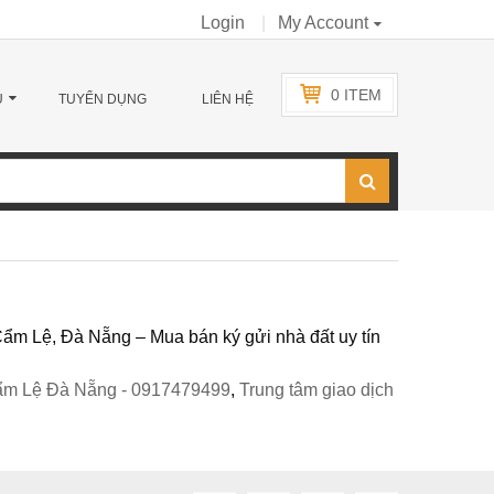
Login
My Account
0
ITEM
Ụ
TUYỂN DỤNG
LIÊN HỆ
ẩm Lệ, Đà Nẵng – Mua bán ký gửi nhà đất uy tín
 Cẩm Lệ Đà Nẵng - 0917479499
,
Trung tâm giao dịch