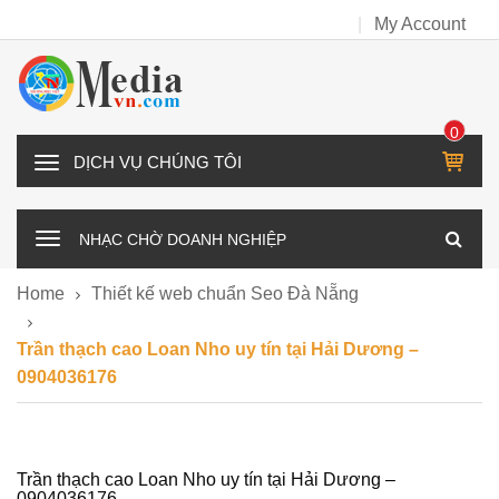
My Account
0
IT
D
E
Ị
M
C
NHẠC CHỜ DOANH NGHIỆP
H
V
Home
Thiết kế web chuẩn Seo Đà Nẵng
Ụ
C
Trần thạch cao Loan Nho uy tín tại Hải Dương –
H
0904036176
Ú
N
G
T
Trần thạch cao Loan Nho uy tín tại Hải Dương –
0904036176