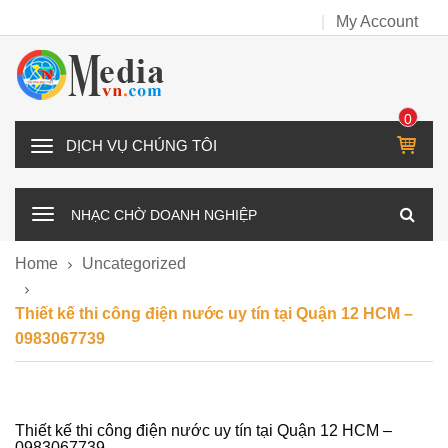
My Account
0
IT
D
E
Ị
M
C
NHẠC CHỜ DOANH NGHIỆP
H
V
Home
Uncategorized
Ụ
C
Thiết kế thi công điện nước uy tín tại Quận 12 HCM –
H
0983067739
Ú
N
G
T
Thiết kế thi công điện nước uy tín tại Quận 12 HCM –
0983067739