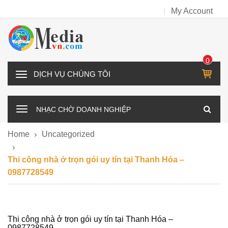
My Account
0
IT
D
E
Ị
M
C
NHẠC CHỜ DOANH NGHIỆP
H
V
Home
Uncategorized
Ụ
C
Thi công nhà ở trọn gói uy tín tại Thanh Hóa –
H
0987728549
Ú
N
G
T
Thi công nhà ở trọn gói uy tín tại Thanh Hóa –
0987728549