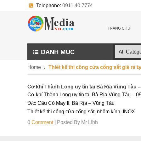
Telephone:
0911.40.7774
E-mail:
trangthuonghieu.kythuat@gmail.com
TRANG CHỦ
DANH MỤC
Home
Thiết kế thi công cửa cổng sắt giá rẻ 
Cơ khí Thành Long uy tín tại Bà Rịa Vũng Tàu 
Cơ khí Thành Long uy tín tại Bà Rịa Vũng Tàu – 
Đ/c: Cầu Cỏ May II, Bà Rịa – Vũng Tàu
Thiết kế thi công cửa cổng sắt, nhôm kính, INOX
0
Comment
|
Posted By
Mr Lĩnh