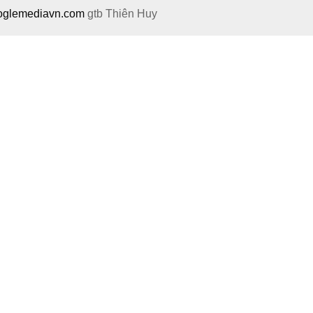
ooglemediavn.com
gtb
Thiên Huy