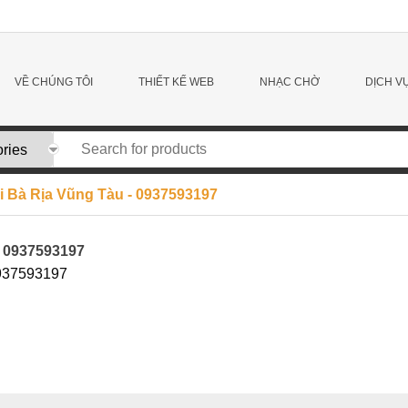
VỀ CHÚNG TÔI
THIẾT KẾ WEB
NHẠC CHỜ
DỊCH V
tại Bà Rịa Vũng Tàu - 0937593197
– 0937593197
0937593197