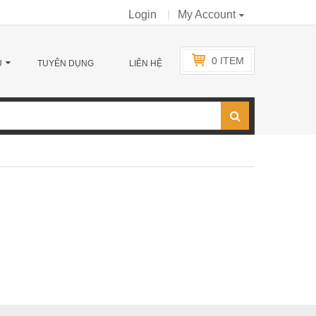
Login
My Account
0
ITEM
Ụ
TUYỂN DỤNG
LIÊN HỆ