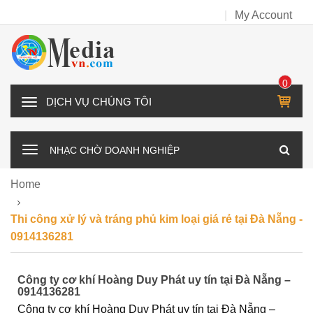
My Account
0
IT
D
E
Ị
M
C
NHẠC CHỜ DOANH NGHIỆP
H
V
Home
Ụ
C
Thi công xử lý và tráng phủ kim loại giá rẻ tại Đà Nẵng -
H
0914136281
Ú
N
Công ty cơ khí Hoàng Duy Phát uy tín tại Đà Nẵng –
G
0914136281
T
Công ty cơ khí Hoàng Duy Phát uy tín tại Đà Nẵng –