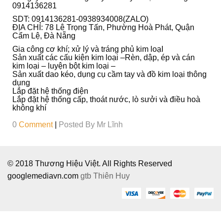
Ô
0914136281
I
SDT: 0914136281-0938934008(ZALO)
ĐỊA CHỈ: 78 Lê Trọng Tấn, Phường Hoà Phát, Quận
Cẩm Lệ, Đà Nẵng
Gia công cơ khí; xử lý và tráng phủ kim loạI
Sản xuất các cấu kiện kim loại –Rèn, dập, ép và cán
kim loại – luyện bột kim loại –
Sản xuất dao kéo, dụng cụ cầm tay và đồ kim loại thông
dụng
Lắp đặt hệ thống điện
Lắp đặt hệ thống cấp, thoát nước, lò sưởi và điều hoà
không khí
0
Comment
|
Posted By
Mr Lĩnh
© 2018 Thương Hiệu Việt. All Rights Reserved
googlemediavn.com
gtb
Thiên Huy