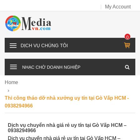
My Account
0
IT
D
E
Ị
M
C
NHẠC CHỜ DOANH NGHIỆP
H
V
Home
Ụ
C
Thi công tháo dỡ nhà xưởng uy tín tại Gò Vấp HCM -
H
0938294966
Ú
N
Dịch vụ chuyển nhà giá rẻ uy tín tại Gò Vấp HCM –
G
0938294966
T
Dịch vụ chuyển nhà giá rẻ uy tín tại Gò Vấp HCM –