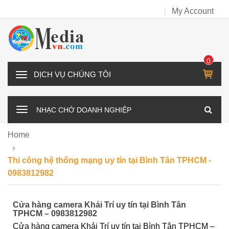
My Account
0
IT
D
E
Ị
M
C
NHẠC CHỜ DOANH NGHIỆP
H
V
Home
Ụ
C
Thi công hệ thống mạng uy tín tại Bình Tân TPHCM -
H
0983812982
Ú
N
Cửa hàng camera Khải Trí uy tín tại Bình Tân
G
TPHCM – 0983812982
T
Cửa hàng camera Khải Trí uy tín tại Bình Tân TPHCM –