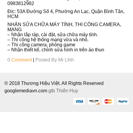
Ô
0983812982
I
Đ/c: 53A Đường Số 4, Phường An Lạc, Quận Bình Tân,
HCM
NHẬN SỬA CHỮA MÁY TÍNH, THI CÔNG CAMERA,
MẠNG
– Nhận lắp ráp, cài đặt, sửa chữa máy tính.
– Thi công hệ thống mạng vừa và nhỏ.
– Thi công camera, phòng game
– Nhận thiết kế, chỉnh sửa hình in trên áo thun
0
Comment
|
Posted By
Mr Lĩnh
© 2018 Thương Hiệu Việt. All Rights Reserved
googlemediavn.com
gtb
Thiên Huy