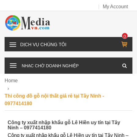
My Account
0
IT
D
E
Ị
M
C
NHẠC CHỜ DOANH NGHIỆP
H
V
Home
Ụ
C
Thi công đồ gỗ nội thất giá rẻ tại Tây Ninh -
H
0977414180
Ú
N
Công ty xuất nhập khẩu gỗ Lê Hiền uy tín tại Tây
G
Ninh – 0977414180
T
Công ty xuất nhập khẩu gỗ Lê Hiền uy tín tại Tây Ninh –