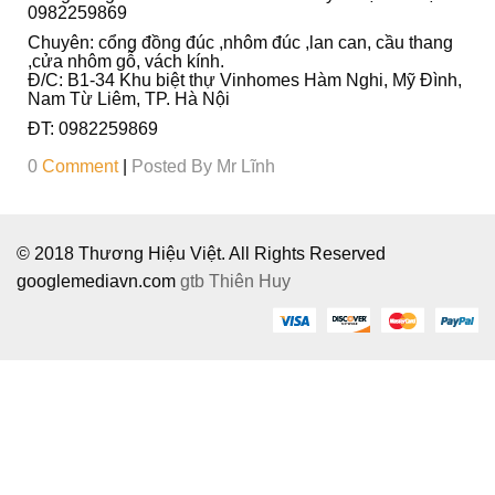
Ô
0982259869
I
Chuyên: cổng đồng đúc ,nhôm đúc ,lan can, cầu thang
,cửa nhôm gỗ, vách kính.
Đ/C: B1-34 Khu biệt thự Vinhomes Hàm Nghi, Mỹ Đình,
Nam Từ Liêm, TP. Hà Nội
ĐT: 0982259869
0
Comment
|
Posted By
Mr Lĩnh
© 2018 Thương Hiệu Việt. All Rights Reserved
googlemediavn.com
gtb
Thiên Huy