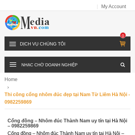
My Account
0
IT
D
E
Ị
M
C
NHẠC CHỜ DOANH NGHIỆP
H
V
Home
Ụ
C
Thi công cổng nhôm đúc đẹp tại Nam Từ Liêm Hà Nội -
H
0982259869
Ú
N
Cổng đồng – Nhôm đúc Thành Nam uy tín tại Hà Nội
G
– 0982259869
T
Cổng đồng – Nhôm đúc Thành Nam uy tín tại Hà Nội –