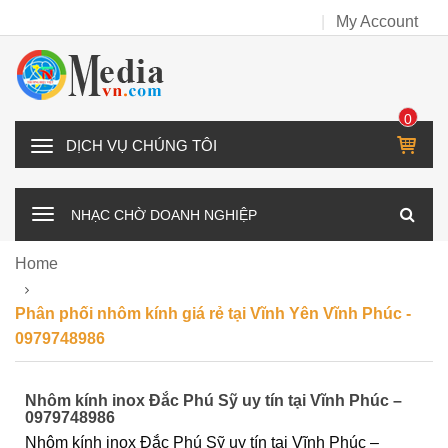
My Account
0
IT
D
E
Ị
M
C
NHẠC CHỜ DOANH NGHIỆP
H
V
Home
Ụ
C
Phân phối nhôm kính giá rẻ tại Vĩnh Yên Vĩnh Phúc -
H
0979748986
Ú
N
Nhôm kính inox Đắc Phú Sỹ uy tín tại Vĩnh Phúc –
G
0979748986
T
Nhôm kính inox Đắc Phú Sỹ uy tín tại Vĩnh Phúc –