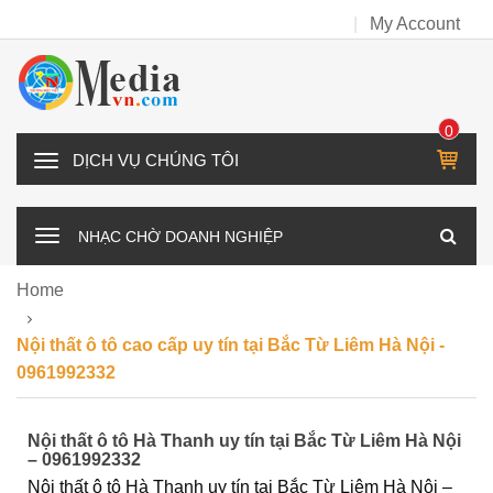
My Account
0
IT
D
E
Ị
M
C
NHẠC CHỜ DOANH NGHIỆP
H
V
Home
Ụ
C
Nội thất ô tô cao cấp uy tín tại Bắc Từ Liêm Hà Nội -
H
0961992332
Ú
N
Nội thất ô tô Hà Thanh uy tín tại Bắc Từ Liêm Hà Nội
G
– 0961992332
T
Nội thất ô tô Hà Thanh uy tín tại Bắc Từ Liêm Hà Nội –