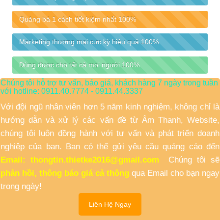
Quảng bá 1 cách tiết kiệm nhất
100%
Marketing thương mại cực kỳ hiệu quả
100%
Dùng được cho tất cả mọi người
100%
Chúng tôi hỗ trợ tư vấn, báo giá, khách hàng 7 ngày trong tuần
với hotline: 0911.40.7774 - 0911.44.3337
Với đội ngũ nhân viên hơn 5 năm kinh nghiệm, không chỉ là
hướng dẫn và xử lý các vấn đề từ Âm Thanh, Website,
chúng tôi luôn đồng hành với tư vấn và phát triển doanh
nghiệp của bạn. Bạn có thể gửi yêu cầu quảng cáo đến
Email: thongtin.thietke2016@gmail.com
Chúng tôi sẽ
phản hồi, thông báo giá cả thông
qua Email cho bạn ngay
trong ngày!
Liên Hệ Ngay