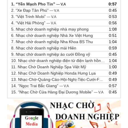
Audio
1.
“Yến Mạch Pho Tin”
0:57
— V.A
2.
“Xe Đạp Tân Phú”
0:45
— V.A
3.
“Việt Trinh Mobi”
0:53
— V.A
4.
“Việt Hải Phòng”
0:56
— V.A
5.
Nhạc chờ doanh nghiệp nhà may phong
1:08
6.
Nhạc chờ doanh nghiệp Nhà Xe Việt Hưng
0:51
7.
Nhạc chờ doanh nghiệp Nha Khoa BS Thu
1:04
8.
Nhạc chờ doanh nghiệp mái Hiên
0:59
9.
Nhạc chờ doanh nghiệp áo cưới Đồng vỹ
0:45
10.
Nhạc chờ doanh nghiệp điện tử điện lạnh hồng xoa
1:04
11.
Nhạc Chờ Doanh Nghiệp Spa Việt Mỹ
1:00
12.
Nhạc Chờ Doanh Nghiệp Honda Hưng Lụa
0:49
13.
Nhạc-Chờ-Quảng-Cáo-Hội-Nghị-Tiệc-Cưới-Forever-Mark
0:49
14.
“Ngọc Trai Bắc Giang”
0:57
— V.A
15.
“Nhạc Chờ Cửa Hàng Đại Dương Mobile”
0:45
— V.A