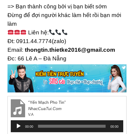
=> Bạn thành công bởi vị bạn biết sớm
Đừng để đợi người khác làm hết rồi bạn mới
làm
Liên hệ:
Đt: 0911.44.7774(zalo)
Email:
thongtin.thietke2016@gmail.com
Đc: 66 Lê A – Đà Nẵng
“Yến Mạch Pho Tin”
NhacCuaTui.Com
V.A
Trình
00:00
00:00
chơi