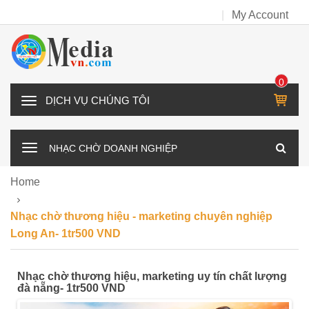
My Account
0
IT
D
E
Ị
M
C
NHẠC CHỜ DOANH NGHIỆP
H
V
Home
Ụ
C
Nhạc chờ thương hiệu - marketing chuyên nghiệp
H
Long An- 1tr500 VND
Ú
N
Nhạc chờ thương hiệu, marketing uy tín chất lượng
G
đà nẵng- 1tr500 VND
T