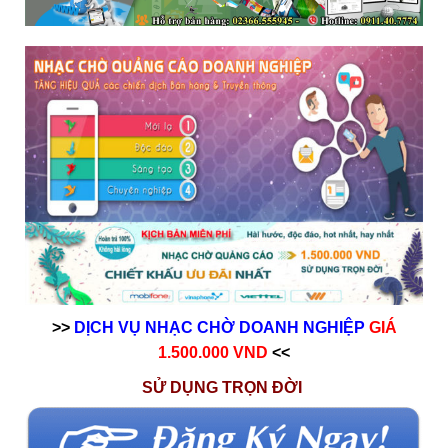
>>
DỊCH VỤ NHẠC CHỜ DOANH NGHIỆP
GIÁ
1.500.000 VND
<<
SỬ DỤNG TRỌN ĐỜI