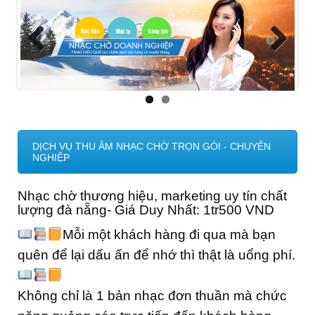
Ô
I
Previ
Next
ous
DỊCH VỤ THU ÂM NHẠC CHỜ TRỌN GÓI - CHUYÊN
NGHIỆP
Nhạc chờ thương hiệu, marketing uy tín chất
lượng đà nẵng- Giá Duy Nhất: 1tr500 VND
Mỗi một khách hàng đi qua mà bạn
quên để lại dấu ấn để nhớ thì thật là uổng phí.
Không chỉ là 1 bản nhạc đơn thuần mà chức