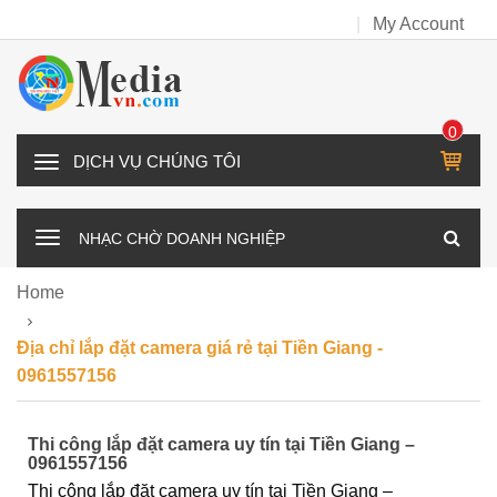
My Account
0
IT
D
E
Ị
M
C
NHẠC CHỜ DOANH NGHIỆP
H
V
Home
Ụ
C
Địa chỉ lắp đặt camera giá rẻ tại Tiền Giang -
H
0961557156
Ú
N
Thi công lắp đặt camera uy tín tại Tiền Giang –
G
0961557156
T
Thi công lắp đặt camera uy tín tại Tiền Giang –