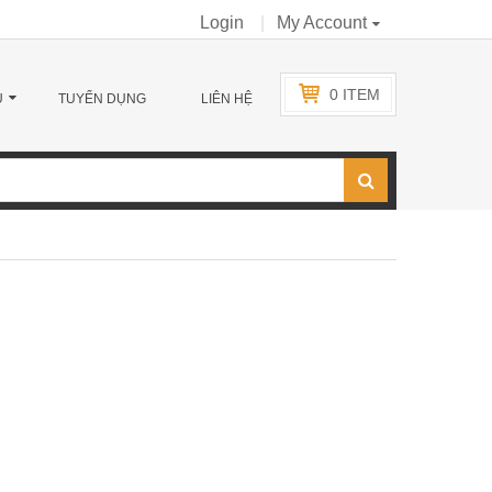
Login
My Account
0
ITEM
Ụ
TUYỂN DỤNG
LIÊN HỆ