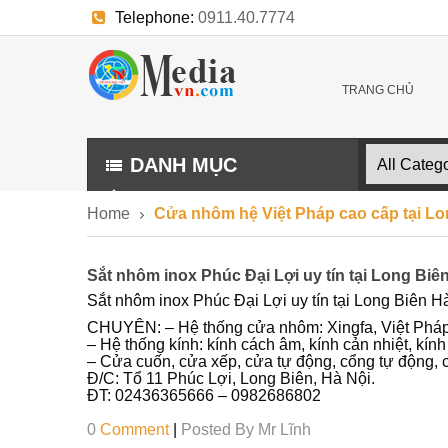
Telephone:
0911.40.7774
E-mail:
trangthuonghieu.kythuat@gmail.com
TRANG CHỦ
DANH MỤC
Home
Cửa nhôm hệ Việt Pháp cao cấp tại Lo
Sắt nhôm inox Phúc Đại Lợi uy tín tại Long Biê
Sắt nhôm inox Phúc Đại Lợi uy tín tại Long Biên 
CHUYÊN: – Hệ thống cửa nhôm: Xingfa, Việt Phá
– Hệ thống kính: kính cách âm, kính cản nhiệt, kính
– Cửa cuốn, cửa xếp, cửa tự động, cổng tự động, c
Đ/C: Tổ 11 Phúc Lợi, Long Biên, Hà Nội.
ĐT: 02436365666 – 0982686802
0
Comment
|
Posted By
Mr Lĩnh