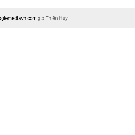
ooglemediavn.com
gtb
Thiên Huy