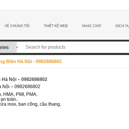
VỀ CHÚNG TÔI
THIẾT KẾ WEB
NHẠC CHỜ
DỊCH V
ng Biên Hà Nội - 0982686802
n Hà Nội – 0982686802
Hà Nội – 0982686802
p, HMA, PMI, PMA.
 an toàn..
ửa inox, ban công, cầu thang.