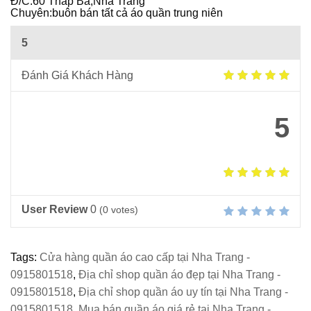
Đ/C:60 Tháp Bà,Nha Trang
Ô
Chuyên:buôn bán tất cả áo quần trung niên
I
5
Đánh Giá Khách Hàng
5
User Review
0
(
0
votes)
Tags:
Cửa hàng quần áo cao cấp tại Nha Trang -
0915801518
,
Địa chỉ shop quần áo đẹp tại Nha Trang -
0915801518
,
Địa chỉ shop quần áo uy tín tại Nha Trang -
0915801518
,
Mua bán quần áo giá rẻ tại Nha Trang -