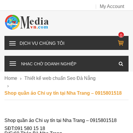
My Account
0
IT
D
E
Ị
M
C
NHẠC CHỜ DOANH NGHIỆP
H
V
Home
Thiết kế web chuẩn Seo Đà Nẵng
Ụ
C
Shop quần áo Chi uy tín tại Nha Trang – 0915801518
H
Ú
N
G
Shop quần áo Chi uy tín tại Nha Trang – 0915801518
T
SĐT:091 580 15 18