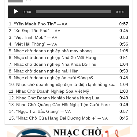
Trình
00:00
00:00
chơi
Audio
1.
“Yến Mạch Pho Tin”
0:57
— V.A
2.
“Xe Đạp Tân Phú”
0:45
— V.A
3.
“Việt Trinh Mobi”
0:53
— V.A
4.
“Việt Hải Phòng”
0:56
— V.A
5.
Nhạc chờ doanh nghiệp nhà may phong
1:08
6.
Nhạc chờ doanh nghiệp Nhà Xe Việt Hưng
0:51
7.
Nhạc chờ doanh nghiệp Nha Khoa BS Thu
1:04
8.
Nhạc chờ doanh nghiệp mái Hiên
0:59
9.
Nhạc chờ doanh nghiệp áo cưới Đồng vỹ
0:45
10.
Nhạc chờ doanh nghiệp điện tử điện lạnh hồng xoa
1:04
11.
Nhạc Chờ Doanh Nghiệp Spa Việt Mỹ
1:00
12.
Nhạc Chờ Doanh Nghiệp Honda Hưng Lụa
0:49
13.
Nhạc-Chờ-Quảng-Cáo-Hội-Nghị-Tiệc-Cưới-Forever-Mark
0:49
14.
“Ngọc Trai Bắc Giang”
0:57
— V.A
15.
“Nhạc Chờ Cửa Hàng Đại Dương Mobile”
0:45
— V.A