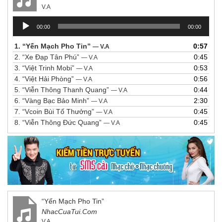
V.A
Trình
00:00
00:00
chơi
Audio
1.
“Yến Mạch Pho Tin”
0:57
— V.A
2.
“Xe Đạp Tân Phú”
0:45
— V.A
3.
“Việt Trinh Mobi”
0:53
— V.A
4.
“Việt Hải Phòng”
0:56
— V.A
5.
“Viễn Thông Thanh Quang”
0:44
— V.A
6.
“Vàng Bạc Bảo Minh”
2:30
— V.A
7.
“Vcoin Bùi Tố Thưởng”
0:45
— V.A
8.
“Viễn Thông Đức Quang”
0:45
— V.A
“Yến Mạch Pho Tin”
NhacCuaTui.Com
V.A