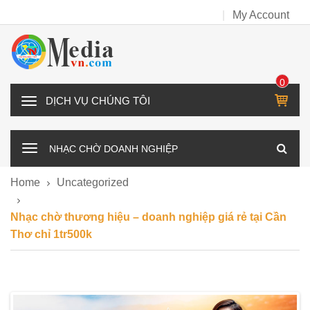
My Account
0
IT
D
E
Ị
M
C
NHẠC CHỜ DOANH NGHIỆP
H
V
Home
Uncategorized
Ụ
C
Nhạc chờ thương hiệu – doanh nghiệp giá rẻ tại Cần
H
Thơ chỉ 1tr500k
Ú
N
G
T