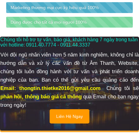
Marketing thương mại cực kỳ hiệu quả
100%
Dùng được cho tất cả mọi người
100%
Chúng tôi hỗ trợ tư vấn, báo giá, khách hàng 7 ngày trong tuần
với hotline: 0911.40.7774 - 0911.44.3337
Với đội ngũ nhân viên hơn 5 năm kinh nghiệm, không chỉ là
hướng dẫn và xử lý các vấn đề từ Âm Thanh, Website,
chúng tôi luôn đồng hành với tư vấn và phát triển doanh
nghiệp của bạn.
Bạn có thể gửi yêu cầu quảng cáo đến
Email: thongtin.thietke2016@gmail.com
Chúng tôi sẽ
phản hồi, thông báo giá cả thông
qua Email cho bạn ngay
trong ngày!
Liên Hệ Ngay