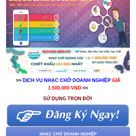
>>
DỊCH VỤ NHẠC CHỜ DOANH NGHIỆP
GIÁ
1.500.000 VND
<<
SỬ DỤNG TRỌN ĐỜI
NHẠC CHỜ DOANH NGHIỆP