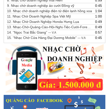
8.
Nhạc chờ doanh nghiệp mái Hiên
0:59
9.
Nhạc chờ doanh nghiệp áo cưới Đồng vỹ
0:45
10.
Nhạc chờ doanh nghiệp điện tử điện lạnh hồng xoa
1:04
11.
Nhạc Chờ Doanh Nghiệp Spa Việt Mỹ
1:00
12.
Nhạc Chờ Doanh Nghiệp Honda Hưng Lụa
0:49
13.
Nhạc-Chờ-Quảng-Cáo-Hội-Nghị-Tiệc-Cưới-Forever-Mark
0:49
14.
“Ngọc Trai Bắc Giang”
0:57
— V.A
15.
“Nhạc Chờ Cửa Hàng Đại Dương Mobile”
0:45
— V.A