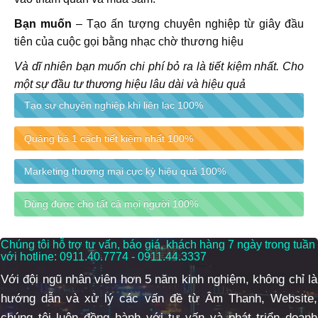
Bạn muốn
– Tạo ấn tượng chuyên nghiệp từ giây đầu
tiên của cuộc gọi bằng nhạc chờ thương hiệu
Và dĩ nhiên bạn muốn chi phí bỏ ra là tiết kiệm nhất. Cho
một sự đầu tư thương hiệu lâu dài và hiệu quả
Tạo sự chuyên nghiệp khi liên lạc
100%
Quảng bá 1 cách tiết kiệm nhất
100%
Marketing thương mại cực kỳ hiệu quả
100%
Dùng được cho tất cả mọi người
100%
Chúng tôi hỗ trợ tư vấn, báo giá, khách hàng 7 ngày trong tuần
với hotline: 0911.40.7774 - 0911.44.3337
Với đội ngũ nhân viên hơn 5 năm kinh nghiệm, không chỉ là
hướng dẫn và xử lý các vấn đề từ Âm Thanh, Website,
chúng tôi luôn đồng hành với tư vấn và phát triển doanh