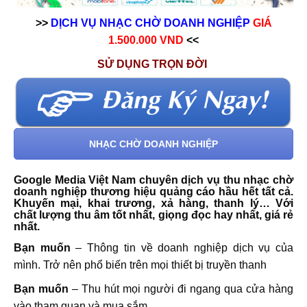
>>
DỊCH VỤ NHẠC CHỜ DOANH NGHIỆP
GIÁ
1.500.000 VND
<<
SỬ DỤNG TRỌN ĐỜI
NHẠC CHỜ DOANH NGHIỆP
Google Media Việt Nam chuyên dịch vụ thu nhạc chờ
doanh nghiệp thương hiệu quảng cáo hầu hết tất cả.
Khuyến mại, khai trương, xả hàng, thanh lý… Với
chất lượng thu âm tốt nhất, giọng đọc hay nhất, giá rẻ
nhất.
Bạn muốn
– Thông tin về doanh nghiệp dịch vụ của
mình. Trở nên phổ biến trên mọi thiết bị truyền thanh
Bạn muốn
– Thu hút mọi người đi ngang qua cửa hàng
vào tham quan và mua sắm.