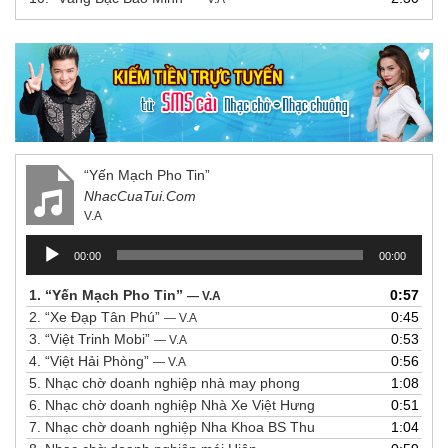
“Yến Mạch Pho Tin”
NhacCuaTui.Com
V.A
Trình
00:00
00:00
chơi
Audio
1.
“Yến Mạch Pho Tin”
0:57
— V.A
2.
“Xe Đạp Tân Phú”
0:45
— V.A
3.
“Việt Trinh Mobi”
0:53
— V.A
4.
“Việt Hải Phòng”
0:56
— V.A
5.
Nhạc chờ doanh nghiệp nhà may phong
1:08
6.
Nhạc chờ doanh nghiệp Nhà Xe Việt Hưng
0:51
7.
Nhạc chờ doanh nghiệp Nha Khoa BS Thu
1:04