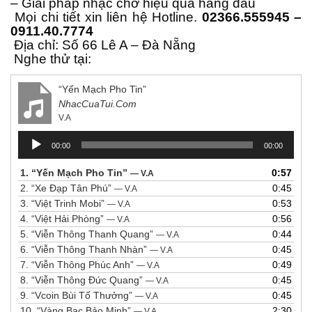
– Giải pháp nhạc chờ hiệu quả hàng đầu
Mọi chi tiết xin liên hệ Hotline.
02366.555945 –
0911.40.7774
Địa chỉ: Số 66 Lê A – Đà Nẵng
Nghe thử tại:
“Yến Mạch Pho Tin”
NhacCuaTui.Com
V.A
Trình
00:00
00:00
chơi
Audio
1.
“Yến Mạch Pho Tin”
0:57
— V.A
2.
“Xe Đạp Tân Phú”
0:45
— V.A
3.
“Việt Trinh Mobi”
0:53
— V.A
4.
“Việt Hải Phòng”
0:56
— V.A
5.
“Viễn Thông Thanh Quang”
0:44
— V.A
6.
“Viễn Thông Thanh Nhàn”
0:45
— V.A
7.
“Viễn Thông Phúc Anh”
0:49
— V.A
8.
“Viễn Thông Đức Quang”
0:45
— V.A
9.
“Vcoin Bùi Tố Thưởng”
0:45
— V.A
10.
“Vàng Bạc Bảo Minh”
2:30
— V.A