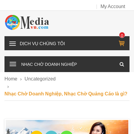
My Account
0
IT
D
E
Ị
M
C
NHẠC CHỜ DOANH NGHIỆP
H
V
Home
Uncategorized
Ụ
C
Nhạc Chờ Doanh Nghiệp, Nhạc Chờ Quảng Cáo là gì?
H
Ú
N
G
T