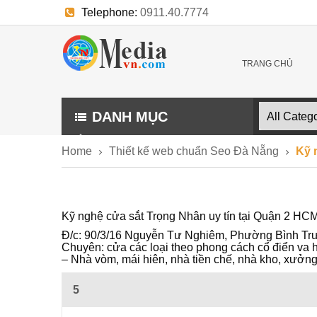
Telephone:
0911.40.7774
E-mail:
trangthuonghieu.kythuat@gmail.com
TRANG CHỦ
DANH MỤC
Home
Thiết kế web chuẩn Seo Đà Nẵng
Kỹ 
Kỹ nghệ cửa sắt Trọng Nhân uy tín tại Quận 2 H
Đ/c: 90/3/16 Nguyễn Tư Nghiêm, Phường Bình Trư
Chuyên: cửa các loại theo phong cách cổ điển va h
– Nhà vòm, mái hiên, nhà tiền chế, nhà kho, xưở
5