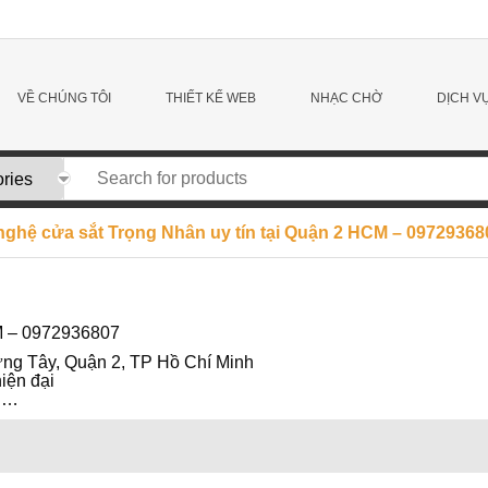
VỀ CHÚNG TÔI
THIẾT KẾ WEB
NHẠC CHỜ
DỊCH V
nghệ cửa sắt Trọng Nhân uy tín tại Quận 2 HCM – 09729368
CM – 0972936807
ng Tây, Quận 2, TP Hồ Chí Minh
iện đại
ng…