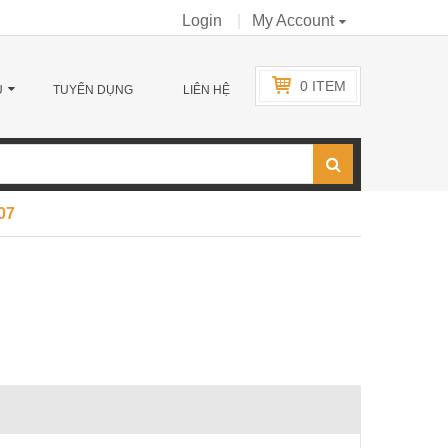
Login
My Account
0
ITEM
Ụ
TUYỂN DỤNG
LIÊN HỆ
07