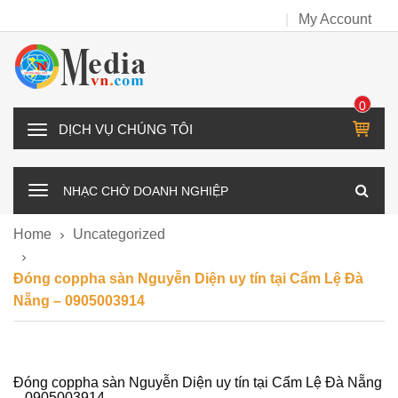
My Account
0
IT
D
E
Ị
M
C
NHẠC CHỜ DOANH NGHIỆP
H
V
Home
Uncategorized
Ụ
C
Đóng coppha sàn Nguyễn Diện uy tín tại Cẩm Lệ Đà
H
Nẵng – 0905003914
Ú
N
G
T
Đóng coppha sàn Nguyễn Diện uy tín tại Cẩm Lệ Đà Nẵng
– 0905003914