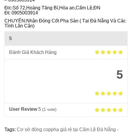
Ô
Đ/c:Số 72,Hoàng Tăng Bí,Hòa an,Cẩm Lệ,ĐN
I
Đt: 0905003914
CHUYÊN:Nhận Đóng Cốt Pha Sàn ( Tại Đà Nẵng Và Các
Tỉnh Lân Cận)
5
Đánh Giá Khách Hàng
5
User Review
5
(
1
vote)
Tags:
Cơ sở đóng coppha giá rẻ tại Cẩm Lệ Đà Nẵng -