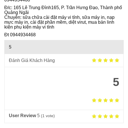
Ô
Đ/c: 165 Lê Trung Đình165, P. Trần Hưng Đạo, Thành phố
I
Quảng Ngãi
Chuyên: sữa chữa cài đặt máy vi tính, sữa máy in, nạp
mực máy in, cài đặt phần mềm, diệt virut, mua bán linh
kiện phụ kiện máy vi tính
Đt 0944934468
5
Đánh Giá Khách Hàng
5
User Review
5
(
1
vote)