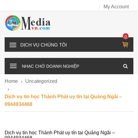
My Account
0
IT
D
E
Ị
M
C
NHẠC CHỜ DOANH NGHIỆP
H
V
Home
Uncategorized
Ụ
C
Dịch vụ tin học Thành Phát uy tín tại Quảng Ngãi –
H
0944934468
Ú
N
G
T
Dịch vụ tin học Thành Phát uy tín tại Quảng Ngãi –
0944934468