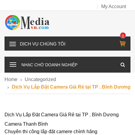
My Account
0
IT
D
E
Ị
M
C
NHẠC CHỜ DOANH NGHIỆP
H
V
Home
Uncategorized
Ụ
Dịch Vụ Lắp Đặt Camera Giá Rẻ tại TP . Bình Dương
C
H
Ú
N
Dịch Vụ Lắp Đặt Camera Giá Rẻ tại TP . Bình Dương
G
Camera Thanh Bình
T
Chuyên thi công lắp đặt camere chính hãng