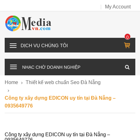
My Account
0
IT
D
E
Ị
M
C
NHẠC CHỜ DOANH NGHIỆP
H
V
Home
Thiết kế web chuẩn Seo Đà Nẵng
Ụ
C
Công ty xây dựng EDICON uy tín tại Đà Nẵng –
H
0935649776
Ú
N
G
T
Công ty xây dựng EDICON uy tín tại Đà Nẵng –
0935649776