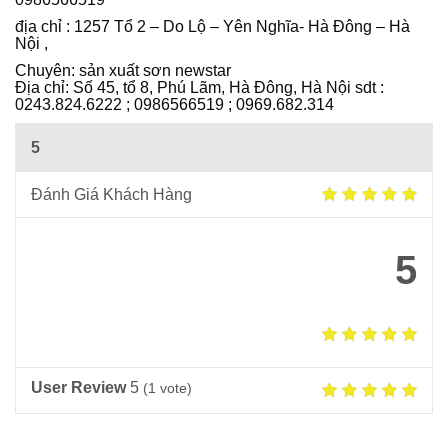
Ô
địa chỉ : 1257 Tổ 2 – Do Lộ – Yên Nghĩa- Hà Đông – Hà
I
Nội ,
Chuyên: sản xuất sơn newstar
Địa chỉ: Số 45, tổ 8, Phú Lãm, Hà Đông, Hà Nội sdt :
0243.824.6222 ; 0986566519 ; 0969.682.314
5
Đánh Giá Khách Hàng
5
User Review
5
(
1
vote)