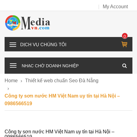
My Account
0
IT
D
E
Ị
M
C
NHẠC CHỜ DOANH NGHIỆP
H
V
Home
Thiết kế web chuẩn Seo Đà Nẵng
Ụ
C
Công ty sơn nước HM Việt Nam uy tín tại Hà Nội –
H
0986566519
Ú
N
G
T
Công ty sơn nước HM Việt Nam uy tín tại Hà Nội –
0986566519