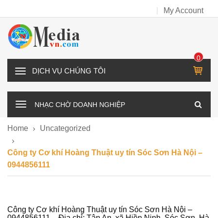
My Account
0
IT
D
E
Ị
M
C
NHẠC CHỜ DOANH NGHIỆP
H
V
Home
Uncategorized
Ụ
C
Công ty Cơ khí Hoàng Thuật uy tín Sóc Sơn Hà Nội –
H
0944856111
Ú
N
G
T
Công ty Cơ khí Hoàng Thuật uy tín Sóc Sơn Hà Nội –
0944856111 – Địa chỉ: Tân An, xã Hiền Ninh, Sóc Sơn, Hà