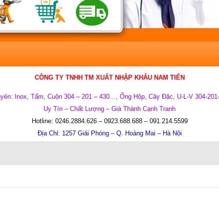
CÔNG TY TNHH TM XUẤT NHẬP KHẨU
NAM TIẾN
yên:
Inox, Tấm, Cuộn 304 – 201 – 430…, Ống Hộp, Cây Đặc, U-L-V 304-201
Uy T
ín – Ch
ất L
ư
ợng – Giá
Th
ành C
ạnh Tranh
Hotline: 0246.2884.626‬ – 0923.688.688 – 091.214.5599
Địa Chỉ:
1257 Giải Phóng – Q. Hoàng Mai – Hà Nội