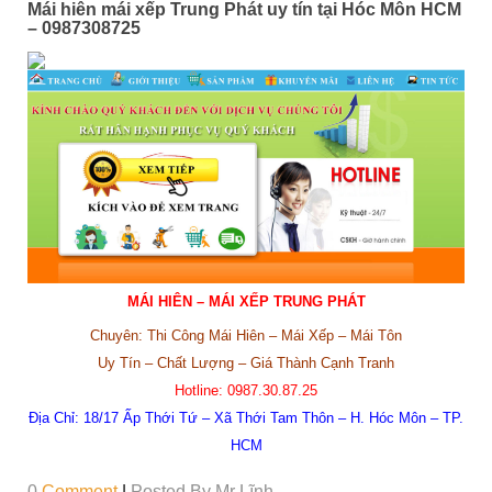
Mái hiên mái xếp Trung Phát uy tín tại Hóc Môn HCM
– 0987308725
MÁI HIÊN – MÁI XẾP TRUNG PHÁT
Chuyên: Thi Công Mái Hiên – Mái Xếp – Mái Tôn
Uy Tín – Chất Lượng – Giá Thành Cạnh Tranh
Hotline:
0987.30.87.25
Địa Chỉ:
18/17 Ấp Thới Tứ – Xã Thới Tam Thôn – H. Hóc Môn – TP.
HCM
0
Comment
|
Posted By
Mr Lĩnh