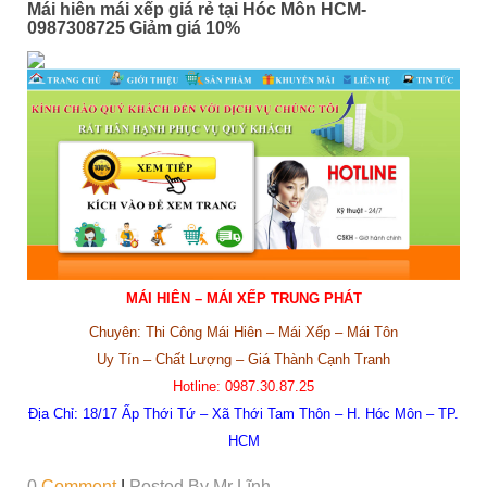
Mái hiên mái xếp giá rẻ tại Hóc Môn HCM-
0987308725 Giảm giá 10%
MÁI HIÊN – MÁI XẾP TRUNG PHÁT
Chuyên: Thi Công Mái Hiên – Mái Xếp – Mái Tôn
Uy Tín – Chất Lượng – Giá Thành Cạnh Tranh
Hotline:
0987.30.87.25
Địa Chỉ:
18/17 Ấp Thới Tứ – Xã Thới Tam Thôn – H. Hóc Môn – TP.
HCM
0
Comment
|
Posted By
Mr Lĩnh