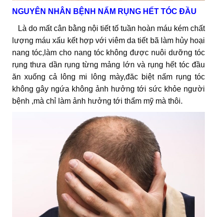
NGUYÊN NHÂN BỆNH NẤM RỤNG HẾT TÓC ĐẦU
Là do mất cân bằng nội tiết tố tuần hoàn máu kém chất
lượng máu xấu kết hợp với viêm da tiết bã làm hủy hoại
nang tóc,làm cho nang tóc không được nuôi dưỡng tóc
rụng thưa dần rụng từng mảng lớn và rụng hết tóc đầu
ăn xuống cả lông mi lông mày,đăc biệt nấm rụng tóc
không gây ngứa không ảnh hưởng tới sức khỏe người
bệnh ,mà chỉ làm ảnh hưởng tới thẩm mỹ mà thôi.