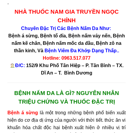
.
NHÀ THUỐC NAM GIA TRUYỀN NGỌC
CHỈNH
Chuyên Đặc Trị Các Bệnh Nấm Da Như:
Bệnh á sừng, Bệnh tổ đỉa, Bệnh nấm vảy nến, Bệnh
nấm kẽ chân,
Bệnh nấm mốc da đầu, Bệnh zô na
thần kinh,
Và
Bệnh Viêm Đa Khớp Dạng Thấp..
Hotline:
0963.517.077
Đ/C:
152/9 Khu Phố Tân Hiệp – P. Tân Bình – TX.
Dĩ An – T. Bình Dương
BỆNH NẤM DA LÀ GÌ? NGUYÊN NHÂN
TRIỆU CHỨNG VÀ THUỐC ĐẶC TRỊ
Bệnh á sừng
là một trong những bệnh phổ biến xuất
hiện do cơ địa dị ứng của người với thời tiết. thức ăn vi
khuẩn hóa chất độc hại bệnh xuất hiện ở nhiều vị trí