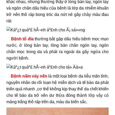
khác nhau, nhưng thường thấy ở lòng bàn tay, ngón tay
và ngón chân dấu hiệu của bệnh là lớp da nhiễm khuẩn
trở nên thô ráp bong tróc da nứt nẻ gây chảy máu đau
rát.
Bệnh tổ đỉa
thường bắt gặp dấu hiệu bệnh mọc mụn
nước, ở lòng bàn tay, lòng bàn chân ngón tay, ngón
chân mọc trong da và phát ra ngoài da gây ngứa cho
người bệnh.
Bệnh nấm vảy nến
là một loại bệnh da liễu mãn tính,
nguyên nhân do rối loạn hệ miễn dịch và tế bào da phát
triển quá nhanh ,cơ thể không kịp thay thế da chết khiến
cho tế bào da trở nên dư thừa đóng thành lớp vảy có
màng trắng thô ráp trên da, màu da biến sắc.