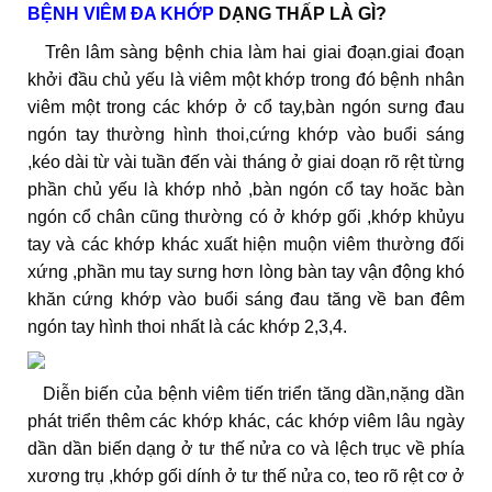
BỆNH VIÊM ĐA KHỚP
DẠNG THẤP LÀ GÌ?
Trên lâm sàng bệnh chia làm hai giai đoạn.giai đoạn
khởi đầu chủ yếu là viêm một khớp trong đó bệnh nhân
viêm một trong các khớp ở cổ tay,bàn ngón sưng đau
ngón tay thường hình thoi,cứng khớp vào buổi sáng
,kéo dài từ vài tuần đến vài tháng ở giai doạn rõ rệt từng
phần chủ yếu là khớp nhỏ ,bàn ngón cổ tay hoăc bàn
ngón cổ chân cũng thường có ở khớp gối ,khớp khủyu
tay và các khớp khác xuất hiện muộn viêm thường đối
xứng ,phần mu tay sưng hơn lòng bàn tay vận động khó
khăn cứng khớp vào buổi sáng đau tăng về ban đêm
ngón tay hình thoi nhất là các khớp 2,3,4.
Diễn biến của bệnh viêm tiến triển tăng dần,nặng dần
phát triển thêm các khớp khác, các khớp viêm lâu ngày
dần dần biến dạng ở tư thế nửa co và lệch trục về phía
xương trụ ,khớp gối dính ở tư thế nửa co, teo rõ rệt cơ ở