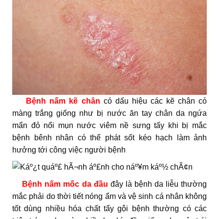
Bệnh nấm kẽ chân
có dấu hiệu các kẽ chân có
màng trắng giống như bị nước ăn tay chân da ngứa
mẩn đỏ nổi mụn nước viêm nề sưng tấy khi bị mắc
bệnh bênh nhân có thể phát sốt kéo hạch làm ảnh
hưởng tới công việc người bệnh
Bệnh nấm mốc da đầu
đây là bệnh da liễu thường
mắc phải do thời tiết nóng ẩm và vệ sinh cá nhân không
tốt dùng nhiều hóa chất tẩy gội bệnh thường có các