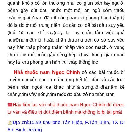
quanh khớp có tổn thương như cơ giun bàn tay người
bệnh gầy sút đau nhức mệt mỏi ăn ngủ kém thiếu
máu.ở giai đoạn đầu thuộc phạm vi phong hàn thấp tý
đó là do ở tuổi trung niên lúc cân cơ đã bắt đầu suy yếu
(tuổi 50 can khí suy)nay lại tay chân làm việc quá
ngưỡng,mệt mỏi hoặc chấn thương trên cơ sở suy yếu
nay hàn thấp phong thâm nhập vào dọc mạch, ở vùng
khớp cơ mệt mỏi gây nên,phép chữa trong giai đoạn
nay là khu phong tán hàn trừ thấp thông lạc
Nhà thuốc nam Ngọc Chỉnh
có các bài thuốc bí
truyền chuyên đặc trị nấm rụng hết tóc đầu và các loại
bệnh nấm ngoài da khác như á sừng,tổ đỉa,nấm kẽ
chân,nấm vảy nến,nấm mốc da đầu zô na thần kinh.
Hãy liên lạc với nhà thuốc nam Ngọc Chỉnh để được
tư vấn và điều trị dứt điểm bệnh mà không lo bị tái phát
Địa chỉ:152/9 khu phố Tân Hiệp, P.Tân Bình, TX Dĩ
An, Bình Dương