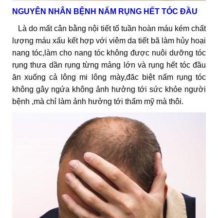
NGUYÊN NHÂN BỆNH NẤM RỤNG HẾT TÓC ĐẦU
Là do mất cân bằng nội tiết tố tuần hoàn máu kém chất
lượng máu xấu kết hợp với viêm da tiết bã làm hủy hoại
nang tóc,làm cho nang tóc không được nuôi dưỡng tóc
rụng thưa dần rụng từng mảng lớn và rụng hết tóc đầu
ăn xuống cả lông mi lông mày,đăc biệt nấm rụng tóc
không gây ngứa không ảnh hưởng tới sức khỏe người
bệnh ,mà chỉ làm ảnh hưởng tới thẩm mỹ mà thôi.