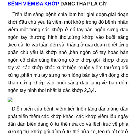
BỆNH VIÊM ĐA KHỚP
DẠNG THẤP LÀ GÌ?
Trên lâm sàng bệnh chia làm hai giai đoạn.giai đoạn
khởi đầu chủ yếu là viêm một khớp trong đó bệnh nhân
viêm một trong các khớp ở cổ tay,bàn ngón sưng đau
ngón tay thường hình thoi,cứng khớp vào buổi sáng
,kéo dài từ vài tuần đến vài tháng ở giai doạn rõ rệt từng
phần chủ yếu là khớp nhỏ ,bàn ngón cổ tay hoăc bàn
ngón cổ chân cũng thường có ở khớp gối ,khớp khủyu
tay và các khớp khác xuất hiện muộn viêm thường đối
xứng ,phần mu tay sưng hơn lòng bàn tay vận động khó
khăn cứng khớp vào buổi sáng đau tăng về ban đêm
ngón tay hình thoi nhất là các khớp 2,3,4.
Diễn biến của bệnh viêm tiến triển tăng dần,nặng dần
phát triển thêm các khớp khác, các khớp viêm lâu ngày
dần dần biến dạng ở tư thế nửa co và lệch trục về phía
xương trụ ,khớp gối dính ở tư thế nửa co, teo rõ rệt cơ ở