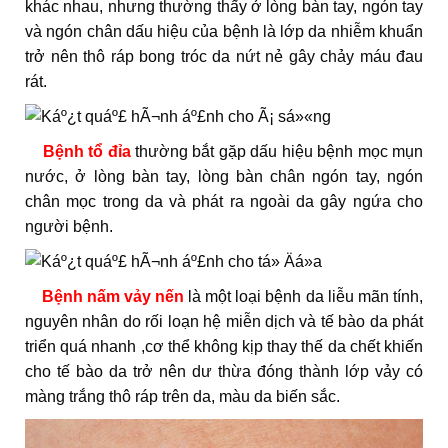
khác nhau, nhưng thường thấy ở lòng bàn tay, ngón tay
và ngón chân dấu hiệu của bệnh là lớp da nhiễm khuẩn
trở nên thô ráp bong tróc da nứt nẻ gây chảy máu đau
rát.
Bệnh tổ đỉa
thường bắt gặp dấu hiệu bệnh mọc mụn
nước, ở lòng bàn tay, lòng bàn chân ngón tay, ngón
chân mọc trong da và phát ra ngoài da gây ngứa cho
người bệnh.
Bệnh nấm vảy nến
là một loại bệnh da liễu mãn tính,
nguyên nhân do rối loạn hệ miễn dịch và tế bào da phát
triển quá nhanh ,cơ thể không kịp thay thế da chết khiến
cho tế bào da trở nên dư thừa đóng thành lớp vảy có
màng trắng thô ráp trên da, màu da biến sắc.