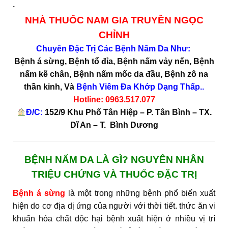
.
NHÀ THUỐC NAM GIA TRUYỀN NGỌC
CHỈNH
Chuyên Đặc Trị Các Bệnh Nấm Da Như:
Bệnh á sừng, Bệnh tổ đỉa, Bệnh nấm vảy nến, Bệnh
nấm kẽ chân,
Bệnh nấm mốc da đầu, Bệnh zô na
thần kinh,
Và
Bệnh Viêm Đa Khớp Dạng Thấp..
Hotline:
0963.517.077
Đ/C:
152/9 Khu Phố Tân Hiệp – P. Tân Bình – TX.
Dĩ An – T. Bình Dương
BỆNH NẤM DA LÀ GÌ? NGUYÊN NHÂN
TRIỆU CHỨNG VÀ THUỐC ĐẶC TRỊ
Bệnh á sừng
là một trong những bệnh phổ biến xuất
hiện do cơ địa dị ứng của người với thời tiết. thức ăn vi
khuẩn hóa chất độc hại bệnh xuất hiện ở nhiều vị trí