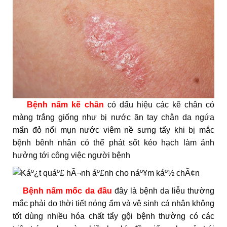
Bệnh nấm kẽ chân
có dấu hiệu các kẽ chân có
màng trắng giống như bị nước ăn tay chân da ngứa
mẩn đỏ nổi mụn nước viêm nề sưng tấy khi bị mắc
bệnh bênh nhân có thể phát sốt kéo hạch làm ảnh
hưởng tới công việc người bệnh
Bệnh nấm mốc da đầu
đây là bệnh da liễu thường
mắc phải do thời tiết nóng ẩm và vệ sinh cá nhân không
tốt dùng nhiều hóa chất tẩy gội bệnh thường có các