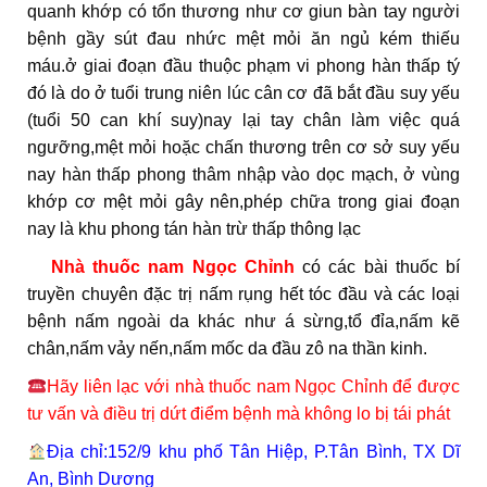
quanh khớp có tổn thương như cơ giun bàn tay người
bệnh gầy sút đau nhức mệt mỏi ăn ngủ kém thiếu
máu.ở giai đoạn đầu thuộc phạm vi phong hàn thấp tý
đó là do ở tuổi trung niên lúc cân cơ đã bắt đầu suy yếu
(tuổi 50 can khí suy)nay lại tay chân làm việc quá
ngưỡng,mệt mỏi hoặc chấn thương trên cơ sở suy yếu
nay hàn thấp phong thâm nhập vào dọc mạch, ở vùng
khớp cơ mệt mỏi gây nên,phép chữa trong giai đoạn
nay là khu phong tán hàn trừ thấp thông lạc
Nhà thuốc nam Ngọc Chỉnh
có các bài thuốc bí
truyền chuyên đặc trị nấm rụng hết tóc đầu và các loại
bệnh nấm ngoài da khác như á sừng,tổ đỉa,nấm kẽ
chân,nấm vảy nến,nấm mốc da đầu zô na thần kinh.
Hãy liên lạc với nhà thuốc nam Ngọc Chỉnh để được
tư vấn và điều trị dứt điểm bệnh mà không lo bị tái phát
Địa chỉ:152/9 khu phố Tân Hiệp, P.Tân Bình, TX Dĩ
An, Bình Dương