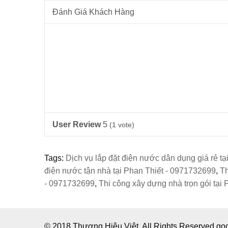
Đánh Giá Khách Hàng
User Review
5
(
1
vote)
Tags:
Dịch vụ lắp đặt điện nước dân dụng giá rẻ t
điện nước tận nhà tại Phan Thiết - 0971732699
,
Th
- 0971732699
,
Thi công xây dựng nhà trọn gói tại
© 2018 Thương Hiệu Việt. All Rights Reserved g