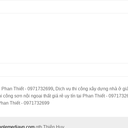
ại Phan Thiết - 0971732699
,
Dịch vụ thi công xây dựng nhà ở gi
i công sơn nội ngoại thất giá rẻ uy tín tại Phan Thiết - 097173
 Phan Thiết - 0971732699
ooglemediavn.com
gtb
Thiên Huy