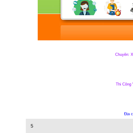
Chuyên: X
Thi Công
Địa c
5