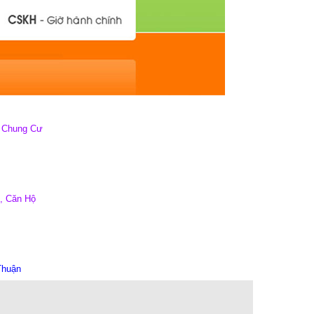
, Chung Cư
ư, Căn Hộ
Thuận