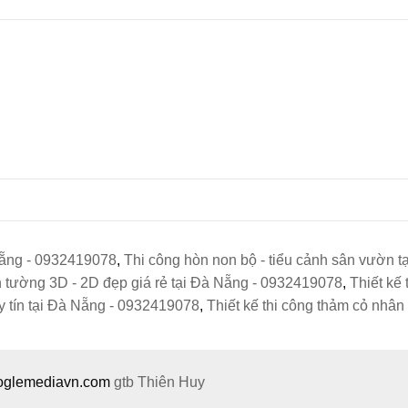
 Nẵng - 0932419078
,
Thi công hòn non bộ - tiểu cảnh sân vườn 
h tường 3D - 2D đẹp giá rẻ tại Đà Nẵng - 0932419078
,
Thiết kế 
uy tín tại Đà Nẵng - 0932419078
,
Thiết kế thi công thảm cỏ nhâ
ooglemediavn.com
gtb
Thiên Huy