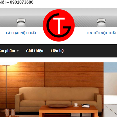
à Nội – 0901073686