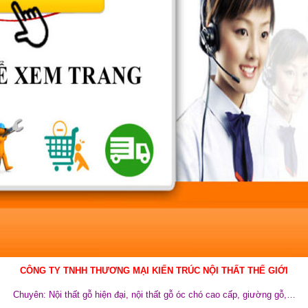
CÔNG TY TNHH THƯƠNG MẠI KIẾN TRÚC NỘI THẤT THẾ GIỚI
Chuyên: Nội thất gỗ hiện đại, nội thất gỗ óc chó cao cấp, giường gỗ,…