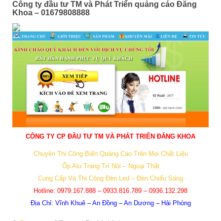
Công ty đầu tư TM và Phát Triển quảng cáo Đăng
Khoa – 01679808888
CÔNG TY CP ĐẦU TƯ TM VÀ PHÁT TRIỂN ĐĂNG KHOA
Chuyên Thi Công Biển Quảng Cáo Trên Mọi Chất Liệu
Ốp Alu Trang Trí Nội – Ngoại Thất
Cung Cấp Và Thi Công Đèn Led – Đèn Chiếu Sáng
Hotline:
0979.167.888 – 0933.816.789 – 0936.132.298
Địa Chỉ:
Vĩnh Khuê – An Đồng – An Dương – Hải Phòng