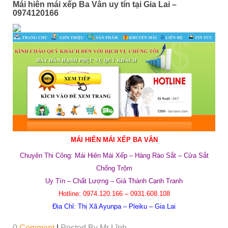
Mái hiên mái xếp Ba Vân uy tín tại Gia Lai –
0974120166
MÁI HIÊN MÁI XẾP BA VÂN
Chuyên Thi Công: Mái Hiên Mái Xếp – Hàng Rào Sắt – Cửa Sắt
Chống Trộm
Uy Tín – Chất Lượng – Giá Thành Cạnh Tranh
Hotline:
0974.120.166 – 0931.608.108
Địa Chỉ:
Thị Xã Ayunpa – Pleiku – Gia Lai
0
Comment
|
Posted By
Mr Lĩnh