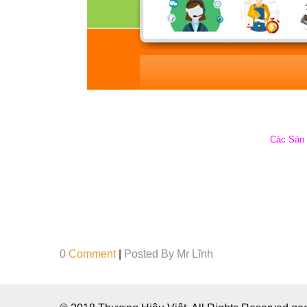
C
ác S
ản
0
Comment
|
Posted By
Mr Lĩnh