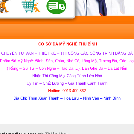
CƠ SỞ ĐÁ MỸ NGHỆ THU BÌNH
CHUYÊN TƯ VẤN – THIẾT KẾ – THI CÔNG CÁC CÔNG TRÌNH BẰNG ĐÁ
 Ph
ẩm
Đ
á M
ỹ Ngh
ệ: Đ
ình, Đền, Chùa, Nhà Cổ, Lăng Mộ, Tượng Đá, Các Loại
( Rồng – Sư Tử – Con Nghê – Hạc Đá….), Bàn Ghế Đá – Đá Lát Nền
Nh
ận Thi C
ông M
ọi C
ông Tr
ình L
ớn Nh
ỏ
Uy T
ín – Ch
ất L
ư
ợng – Giá
Th
ành C
ạnh Tranh
Hotline:
0913.400.362
Địa Chỉ:
Thôn Xuân Thành – Hoa Lưu – Ninh Vân – Ninh Bình