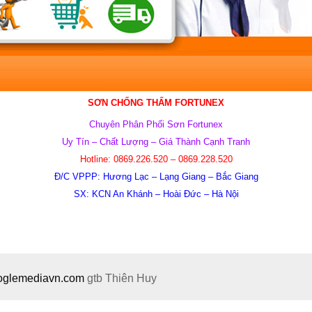
SƠN CHỐNG THẤM FORTUNEX
Chuyên
Phân Phối Sơn Fortunex
Uy Tín – Chất Lượng – Giá Thành Cạnh Tranh
Hotline:
0869.226.520 – 0869.228.520
Đ/C VPPP: Hương Lạc – Lạng Giang – Bắc Giang
SX: KCN An Khánh – Hoài Đức – Hà Nội
ooglemediavn.com
gtb
Thiên Huy