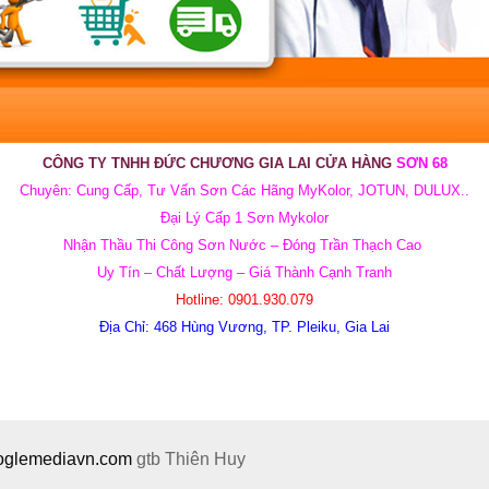
CÔNG TY TNHH ĐỨC CHƯƠNG GIA LAI
CỬA HÀNG
SƠN 68
Chuyên:
Cung Cấp, Tư Vấn Sơn Các Hãng MyKolor, JOTUN, DULUX..
Đại Lý Cấp 1 Sơn Mykolor
Nhận Thầu Thi Công Sơn Nước
– Đóng Trần Thạch Cao
Uy Tín – Chất Lượng – Giá Thành Cạnh Tranh
Hotline:
0901.930.079
Địa Chỉ:
468 Hùng Vương, TP. Pleiku, Gia Lai
ooglemediavn.com
gtb
Thiên Huy