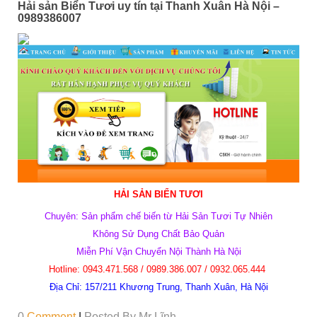
Hải sản Biển Tươi uy tín tại Thanh Xuân Hà Nội –
0989386007
HẢI SẢN BIỂN TƯƠI
Chuyên: Sản phẩm chế biến từ Hải Sản Tươi Tự Nhiên
Không Sử Dụng Chất Bảo Quản
Miễn Phí Vận Chuyển Nội Thành Hà Nội
Hotline: 0943.471.568 /
0989.386.007 / 0932.065.444
Địa Chỉ: 157/
211 Khương Trung, Thanh Xuân, Hà Nội
0
Comment
|
Posted By
Mr Lĩnh