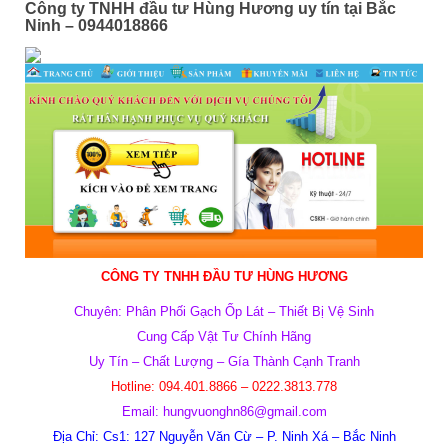
Công ty TNHH đầu tư Hùng Hương uy tín tại Bắc
Ninh – 0944018866
CÔNG TY TNHH ĐẦU TƯ HÙNG HƯƠNG
Chuyên: Phân Phối Gạch Ốp Lát – Thiết Bị Vệ Sinh
Cung Cấp Vật Tư Chính Hãng
Uy Tín – Chất Lượng – Gía Thành Cạnh Tranh
Hotline: 094.401.8866 – 0222.3813.778
Email:
hungvuonghn86@gmail.com
Địa Chỉ: Cs1: 127 Nguyễn Văn Cừ – P. Ninh Xá – Bắc Ninh