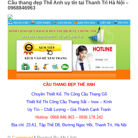
Cầu thang đẹp Thế Anh uy tín tại Thanh Trì Hà Nội –
0968846963
CẦU THANG ĐẸP THẾ ANH
Chuyên Thiết Kế, Thi Công Cầu Thang Gỗ
Thiết Kế Thi Công Cầu Thang Sắt – Inox – Kính
Uy Tín – Chất Lượng – Giá Thành Cạnh Tranh
Hotline:
0968.846.963 – 0936.178.242
Địa chỉ:
23 A1, Tập Thể D8, Đường Ngọc Hồi, Thanh Trì, Hà Nội
0
Comment
|
Posted By
Mr Lĩnh