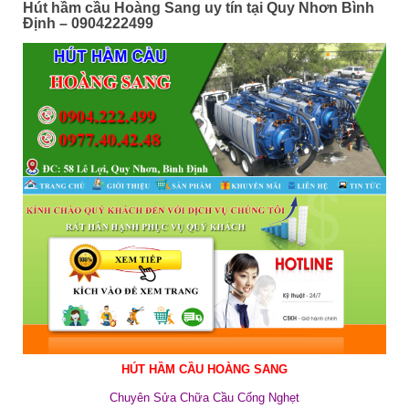
Hút hầm cầu Hoàng Sang uy tín tại Quy Nhơn Bình
Định – 0904222499
HÚT HẦM CẦU HOÀNG SANG
C
huyên Sửa Chữa Cầu Cống Nghẹt