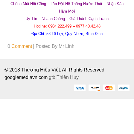
Chống Mùi Hôi Cống – Lắp Đặt Hệ Thống Nước Thải –
Nhận Đào
Hầm Mới
Uy T
ín – Nhanh Ch
óng – Giá
Th
ành C
ạnh Tranh
Hotline: 0904.222.499 – 0977.40.42.48
Địa Chỉ: 58 Lê Lợi, Quy Nhơn, Bình Định
0
Comment
|
Posted By
Mr Lĩnh
© 2018 Thương Hiệu Việt. All Rights Reserved
googlemediavn.com
gtb
Thiên Huy