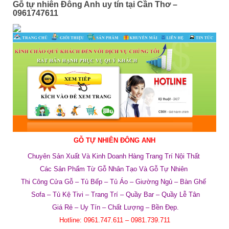
Gỗ tự nhiên Đông Anh uy tín tại Cần Thơ –
0961747611
GỖ TỰ NHIÊN ĐÔNG ANH
Chuyên Sản Xuất Và Kinh Doanh Hàng Trang Trí Nội Thất
Các Sản Phẩm Từ Gỗ Nhân Tạo Và Gỗ Tự Nhiên
Thi Công Cửa G
ỗ
– Tủ Bếp – Tủ
Á
o – Giường Ngủ – Bàn Ghế
Sofa – Tủ Kệ Tivi – Trang Trí – Quầy Bar – Quầy L
ễ
Tân
Giá Rẻ – Uy Tín – Chất Lượng – Bền
Đ
ẹp.
Hotline:
0961.747.611 – 0981.739.711