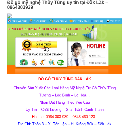
Đồ gỗ mỹ nghệ Thủy Tùng uy tín tại Đắk Lắk –
0964303939
ĐỒ GỖ THỦY TÙNG ĐẮK LẮK
Chuyên Sản Xuất Các Loại Hàng Mỹ Nghệ Từ Gỗ Thủy Tùng
Tượng – Lộc Bình – Lọ Hoa…
Nhận Đặt Hàng Theo Yêu Cầu
Uy Tín – Chất Lượng – Gía Thành Cạnh Tranh
Hotline: 0964.303.939 – 0846.460.123
Địa Chỉ: Thôn 3 – X. Tân Lập – H. Krông Búk – Đắk Lắk