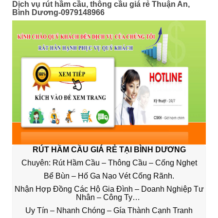
Dịch vụ rút hầm cầu, thông cầu giá rẻ Thuận An,
Bình Dương-0979148966
RÚT HẦM CẦU GIÁ RẺ TẠI BÌNH DƯƠNG
Chuyên: Rút Hầm Cầu – Thông Cầu – Cống Nghẹt
Bể Bùn – Hố Ga Nạo Vét Cống Rãnh.
Nhận Hợp Đồng Các Hộ Gia Đình – Doanh Nghiệp Tư
Nhân – Công Ty…
Uy Tín – Nhanh Chóng – Gía Thành Cạnh Tranh