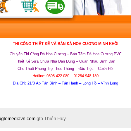
THI CÔNG THIẾT KẾ VÀ BÁN ĐÁ HOA CƯƠNG MINH KHÔI
Chuyên
Thi Công Đá Hoa Cương –
Bán Tấm Đá Hoa Cương PVC
Thiết Kế Sửa Chữa Nhà Dân Dụng –
Quán Nhậu Bình Dân
Cho Thuê Phòng Trọ Theo Tháng – Đặc Tiệc – Cưới Hỏi
Hotline:
0898.422.080 – 01284.948.180
Địa Chỉ:
21/3 Ấp Tân Bình – Tân Hạnh – Long Hồ – Vĩnh Long
ooglemediavn.com
gtb
Thiên Huy